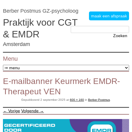
Berber Postmus GZ-psycholoog
maak een afspraak
Praktijk voor CGT
Zoeken
& EMDR
naar:
Amsterdam
Menu
Ga naar de inhoud
E-mailbanner Keurmerk EMDR-
Therapeut VEN
Gepubliceerd
2 september 2025
at
600 × 160
in
Berber Postmus
.
← Vorige
Volgende →