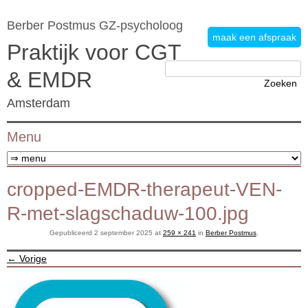
Berber Postmus GZ-psycholoog
maak een afspraak
Praktijk voor CGT
Zoeken
& EMDR
naar:
Amsterdam
Menu
Ga naar de inhoud
cropped-EMDR-therapeut-VEN-
R-met-slagschaduw-100.jpg
Gepubliceerd
2 september 2025
at
259 × 241
in
Berber Postmus
.
← Vorige