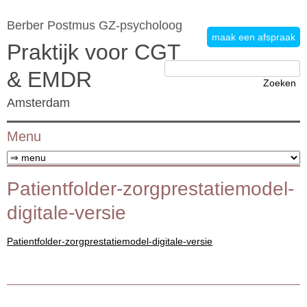
Berber Postmus GZ-psycholoog
maak een afspraak
Praktijk voor CGT
Zoeken
& EMDR
naar:
Amsterdam
Menu
Ga naar de inhoud
Patientfolder-zorgprestatiemodel-
digitale-versie
Patientfolder-zorgprestatiemodel-digitale-versie