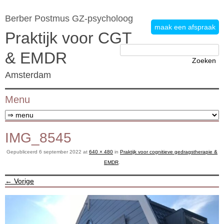
Berber Postmus GZ-psycholoog
maak een afspraak
Praktijk voor CGT
Zoeken
& EMDR
naar:
Amsterdam
Menu
Ga naar de inhoud
IMG_8545
Gepubliceerd
6 september 2022
at
640 × 480
in
Praktijk voor cognitieve gedragstherapie &
EMDR
.
← Vorige